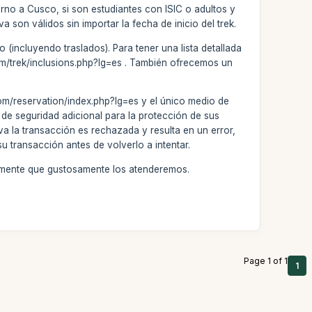
orno a Cusco, si son estudiantes con ISIC o adultos y
 son válidos sin importar la fecha de inicio del trek.
 (incluyendo traslados). Para tener una lista detallada
com/trek/inclusions.php?lg=es . También ofrecemos un
om/reservation/index.php?lg=es y el único medio de
 de seguridad adicional para la protección de sus
va la transacción es rechazada y resulta en un error,
u transacción antes de volverlo a intentar.
evamente que gustosamente los atenderemos.
Page 1 of 1
1