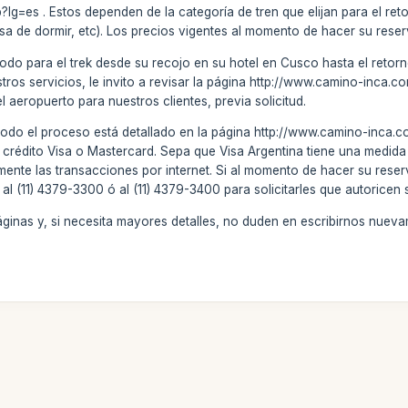
lg=es . Estos dependen de la categoría de tren que elijan para el ret
sa de dormir, etc). Los precios vigentes al momento de hacer su reserva
todo para el trek desde su recojo en su hotel en Cusco hasta el retorno
stros servicios, le invito a revisar la página http://www.camino-inca.
el aeropuerto para nuestros clientes, previa solicitud.
todo el proceso está detallado en la página http://www.camino-inca.c
 crédito Visa o Mastercard. Sepa que Visa Argentina tiene una medida
mente las transacciones por internet. Si al momento de hacer su reser
al (11) 4379-3300 ó al (11) 4379-3400 para solicitarles que autoricen s
 páginas y, si necesita mayores detalles, no duden en escribirnos nu