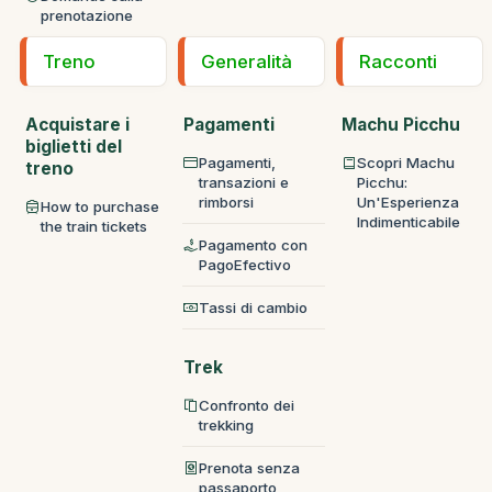
prenotazione
Treno
Generalità
Racconti
Acquistare i
Pagamenti
Machu Picchu
biglietti del
Pagamenti,
Scopri Machu
treno
transazioni e
Picchu:
rimborsi
Un'Esperienza
How to purchase
Indimenticabile
the train tickets
Pagamento con
PagoEfectivo
Tassi di cambio
Trek
Confronto dei
trekking
Prenota senza
passaporto