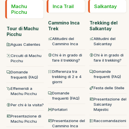
Machu
Inca Trail
Salkantay
Picchu
Cammino Inca
Trekking del
Tour di Machu
Trek
Salkantay
Picchu
Altitudini del
Altitudini del
Cammino Inca
Salcantay
Aguas Calientes
Chi è in grado di
Chi è in grado di
Circuiti di Machu
fare il trekking?
fare il trekking?
Picchu
Differenza tra
Domande
Domande
trekking di 2 e 4
frequenti (FAQ)
frequenti (FAQ)
giorni
Festa delle Stelle
Effemeridi a
Domande
Machu Picchu
frequenti (FAQ)
Presentazione del
Salcantay
Per chi è la visita?
Portatori
Majestic
Presentazione di
Presentazione del
Raccomandazioni
Machu Picchu
Cammino Inca