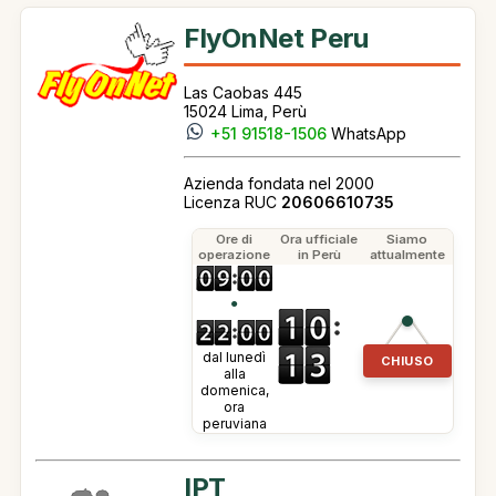
FlyOnNet Peru
Las Caobas 445
15024 Lima, Perù
+51 91518-1506
WhatsApp
Azienda fondata nel 2000
Licenza RUC
20606610735
Ore di
Ora ufficiale
Siamo
operazione
in Perù
attualmente
●
dal lunedì
CHIUSO
alla
domenica,
ora
peruviana
IPT