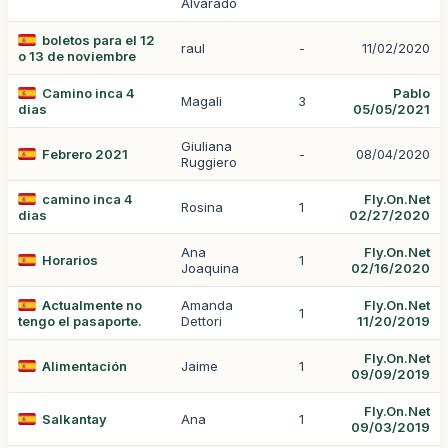
Alvarado
boletos para el 12
raul
-
11/02/2020
o 13 de noviembre
Camino inca 4
Pablo
Magali
3
dias
05/05/2021
Giuliana
Febrero 2021
-
08/04/2020
Ruggiero
camino inca 4
Fly.On.Net
Rosina
1
dias
02/27/2020
Ana
Fly.On.Net
Horarios
1
Joaquina
02/16/2020
Actualmente no
Amanda
Fly.On.Net
1
tengo el pasaporte.
Dettori
11/20/2019
Fly.On.Net
Alimentación
Jaime
1
09/09/2019
Fly.On.Net
Salkantay
Ana
1
09/03/2019