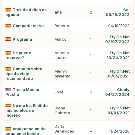
Trek de 4 dias en
Sol
ana
2
agosto
06/18/2022
Compartir el trek
Roberto
-
04/19/2022
Fly.On.Net
Programa
Marco
1
02/07/2022
Se puede
Antonio
Fly.On.Net
1
reservar?
Juarez
10/24/2021
Consulta sobre
Merlyn
Fly.On.Net
tipo de viaje
1
pimiento
05/05/2021
recomendado
Tren a Machu
Cicely
José
2
Picchu
04/27/2024
No me ha. Emitido
Diana
Fly.On.Net
mis boletos de
1
Cabrera
01/01/2021
ingreso
Darla
equivocación de
Benavides
-
11/24/2020
edad en el boleto