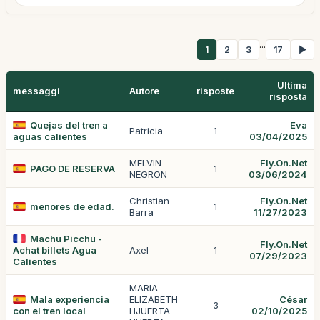
...
1
2
3
17
▶
Ultima
messaggi
Autore
risposte
risposta
Quejas del tren a
Eva
Patricia
1
aguas calientes
03/04/2025
MELVIN
Fly.On.Net
PAGO DE RESERVA
1
NEGRON
03/06/2024
Christian
Fly.On.Net
menores de edad.
1
Barra
11/27/2023
Machu Picchu -
Fly.On.Net
Achat billets Agua
Axel
1
07/29/2023
Calientes
MARIA
Mala experiencia
ELIZABETH
César
3
con el tren local
HJUERTA
02/10/2025