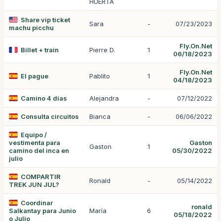
HUERTA
Share vip ticket
Sara
-
07/23/2023
machu picchu
Fly.On.Net
Billet + train
Pierre D.
1
06/18/2023
Fly.On.Net
El pague
Pablito
1
04/18/2023
Camino 4 días
Alejandra
-
07/12/2022
Consulta circuitos
Bianca
-
06/06/2022
Equipo /
vestimenta para
Gaston
Gaston
1
camino del inca en
05/30/2022
julio
COMPARTIR
Ronald
-
05/14/2022
TREK JUN JUL?
Coordinar
ronald
Salkantay para Junio
María
6
05/18/2022
o Julio