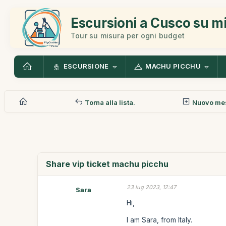
Escursioni a Cusco su m
Tour su misura per ogni budget
ESCURSIONE
MACHU PICCHU
Torna alla lista.
Nuovo me
Share vip ticket machu picchu
23 lug 2023, 12:47
Sara
Hi,
I am Sara, from Italy.