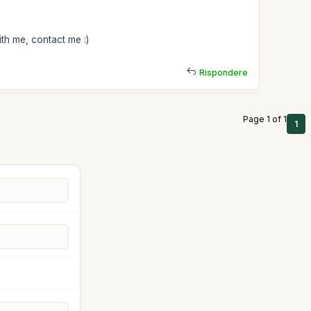
ith me, contact me :)
Rispondere
Page 1 of 1
1