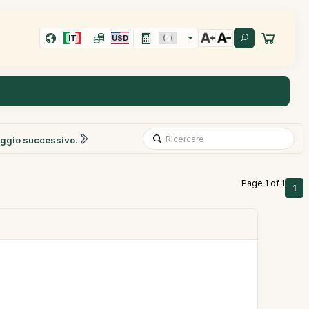
IT
USD
ggio successivo.
Page 1 of 1
1