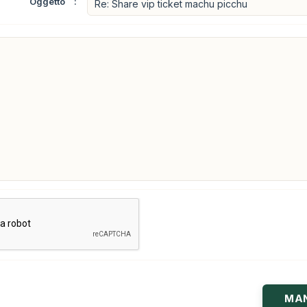
Oggetto
*
: