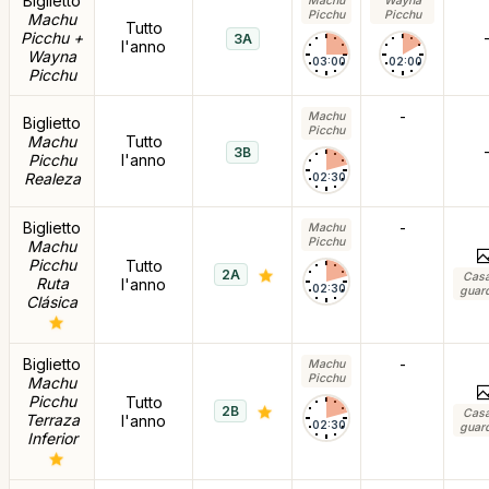
Biglietto
Machu
Wayna
Picchu
Picchu
Machu
Tutto
Picchu +
3A
l'anno
Wayna
03:00
02:00
Picchu
-
Machu
Biglietto
Picchu
Machu
Tutto
3B
Picchu
l'anno
Realeza
02:30
Biglietto
-
Machu
Picchu
Machu
Picchu
Tutto
2A
Casa
Ruta
l'anno
02:30
guar
Clásica
Biglietto
-
Machu
Picchu
Machu
Picchu
Tutto
2B
Casa
Terraza
l'anno
02:30
guar
Inferior