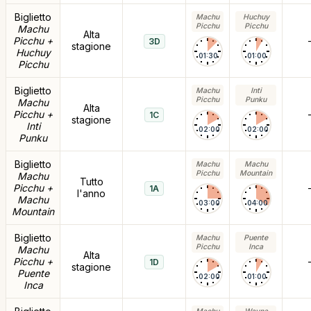
Biglietto
Machu
Huchuy
Picchu
Picchu
Machu
Alta
Picchu +
3D
stagione
Huchuy
01:30
01:00
Picchu
Biglietto
Machu
Inti
Picchu
Punku
Machu
Alta
Picchu +
1C
stagione
Inti
02:00
02:00
Punku
Biglietto
Machu
Machu
Picchu
Mountain
Machu
Tutto
Picchu +
1A
l'anno
Machu
03:00
04:00
Mountain
Biglietto
Machu
Puente
Picchu
Inca
Machu
Alta
Picchu +
1D
stagione
Puente
02:00
01:00
Inca