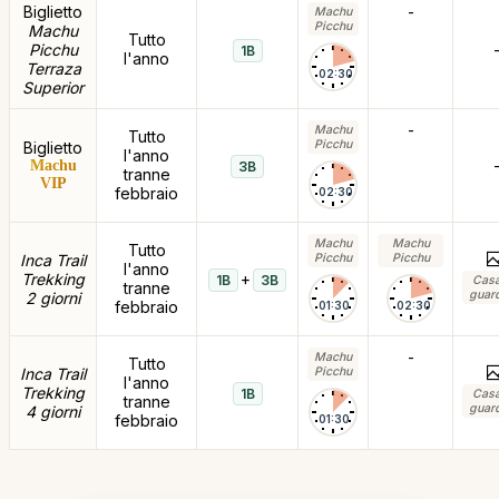
Biglietto
-
Machu
Picchu
Machu
Tutto
Picchu
1B
l'anno
Terraza
02:30
Superior
-
Machu
Tutto
Picchu
Biglietto
l'anno
Machu
3B
tranne
VIP
febbraio
02:30
Machu
Machu
Tutto
Inca Trail
Picchu
Picchu
l'anno
Trekking
+
1B
3B
Casa
tranne
guar
2 giorni
febbraio
01:30
02:30
-
Machu
Tutto
Inca Trail
Picchu
l'anno
Trekking
1B
Casa
tranne
guar
4 giorni
febbraio
01:30