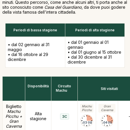
minuti. Questo percorso, come anche alcuni altri, ti porta anche al
sito conosciuto come
Casa del Guardiano
, da dove puoi godere
della vista famosa dell'intera cittadella.
Periodi di bassa stagione
Periodi di alta stagione
• dal 01 gennaio al 01
• dal 02 gennaio al 31
gennaio
maggio
• dal 01 giugno al 15 ottobre
• dal 16 ottobre al 29
• dal 30 dicembre al 31
dicembre
dicembre
Disponibilità
Circuito
Siti visitati
Machu
Biglietto
Machu
Gran
Picchu
Caverna
Machu
Alta
Picchu +
3C
stagione
Gran
03:00
04:00
Caverna