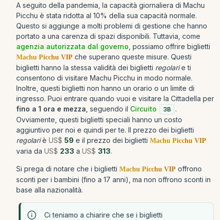
A seguito della pandemia, la capacità giornaliera di Machu
Picchu è stata ridotta al 10% della sua capacità normale.
Questo si aggiunge a molti problemi di gestione che hanno
portato a una carenza di spazi disponibili. Tuttavia, come
agenzia autorizzata dal governo
, possiamo offrire biglietti
che superano queste misure. Questi
Machu Picchu VIP
biglietti hanno la stessa validità dei biglietti
regolari
e ti
consentono di visitare Machu Picchu in modo normale.
Inoltre, questi biglietti non hanno un orario o un limite di
ingresso. Puoi entrare quando vuoi e visitare la Cittadella per
fino a 1 ora e mezza
, seguendo il
Circuito
.
3B
Ovviamente, questi biglietti speciali hanno un costo
aggiuntivo per noi e quindi per te. Il prezzo dei biglietti
regolari
è
US$
59
e il prezzo dei biglietti
Machu Picchu VIP
varia da
US$
233
a
US$
313
.
Si prega di notare che i biglietti
offrono
Machu Picchu VIP
sconti per i bambini (fino a 17 anni), ma non offrono sconti in
base alla nazionalità.
Ci teniamo a chiarire che se i biglietti