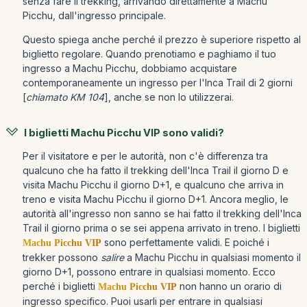
senza fare il trekking, arrivando direttamente a Machu
Picchu, dall'ingresso principale.
Questo spiega anche perché il prezzo è superiore rispetto al
biglietto regolare. Quando prenotiamo e paghiamo il tuo
ingresso a Machu Picchu, dobbiamo acquistare
contemporaneamente un ingresso per l'Inca Trail di 2 giorni
[
chiamato KM 104
], anche se non lo utilizzerai.
I biglietti Machu Picchu VIP sono validi?
Per il visitatore e per le autorità, non c'è differenza tra
qualcuno che ha fatto il trekking dell'Inca Trail il giorno D e
visita Machu Picchu il giorno D+1, e qualcuno che arriva in
treno e visita Machu Picchu il giorno D+1. Ancora meglio, le
autorità all'ingresso non sanno se hai fatto il trekking dell'Inca
Trail il giorno prima o se sei appena arrivato in treno. I biglietti
sono perfettamente validi. E poiché i
Machu Picchu VIP
trekker possono
salire
a Machu Picchu in qualsiasi momento il
giorno D+1, possono entrare in qualsiasi momento. Ecco
perché i biglietti
non hanno un orario di
Machu Picchu VIP
ingresso specifico. Puoi usarli per entrare in qualsiasi