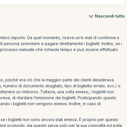
Nascondi tutto
a l’intero importo. Da quel momento, riceve un’e-mail di conferma e
 persona: prenotare e pagare direttamente i biglietti. Inoltre, se i
n processo manuale che richiede tempo e può essere effettuato
o, poiché era ciò che la maggior parte dei clienti desiderava.
ta, numero di documento sbagliato, tipo di biglietto errato, ecc.) o
tenere un rimborso. Tuttavia, una volta emessi, i biglietti non
a, di ritardare l’emissione dei biglietti. Posticipando questo
ando i biglietti non vengono emessi. Inoltre, in caso di
se i biglietti non sono ancora stati emessi. È proprio per questo
 essere scomodo, ma questo serve solo per la sua comodità ed evita