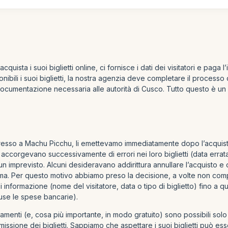
uista i suoi biglietti online, ci fornisce i dati dei visitatori e pag
bili i suoi biglietti, la nostra agenzia deve completare il processo di
documentazione necessaria alle autorità di Cusco. Tutto questo è u
ingresso a Machu Picchu, li emettevamo immediatamente dopo l’acquist
 si accorgevano successivamente di errori nei loro biglietti (data erra
 imprevisto. Alcuni desideravano addirittura annullare l’acquisto e ot
a. Per questo motivo abbiamo preso la decisione, a volte non compres
informazione (nome del visitatore, data o tipo di biglietto) fino a qu
use le spese bancarie).
menti (e, cosa più importante, in modo gratuito) sono possibili solo 
emissione dei biglietti. Sappiamo che aspettare i suoi biglietti può