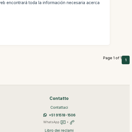
web encontrará toda la información necesaria acerca
Page 1 of 1
1
Contatto
Contattaci
+51 91518-1506
WhatsApp
+
Libro dei reclami