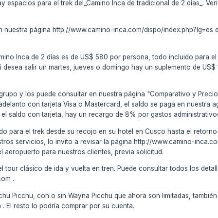
ay espacios para el trek del_Camino Inca de tradicional de 2 días_. Ver
en nuestra página http://www.camino-inca.com/dispo/index.php?lg=es es
Camino Inca de 2 días es de US$ 580 por persona, todo incluido para el
Si desea salir un martes, jueves o domingo hay un suplemento de US$ 
 grupo y los puede consultar en nuestra página "Comparativo y Preci
 adelanto con tarjeta Visa o Mastercard, el saldo se paga en nuestra 
 el saldo con tarjeta, hay un recargo de 8% por gastos administrativ
do para el trek desde su recojo en su hotel en Cusco hasta el retorno (
stros servicios, lo invito a revisar la página http://www.camino-inca
el aeropuerto para nuestros clientes, previa solicitud.
tour clásico de ida y vuelta en tren. Puede consultar todos los detall
com .
chu Picchu, con o sin Wayna Picchu que ahora son limitadas, también 
El resto lo podría comprar por su cuenta.