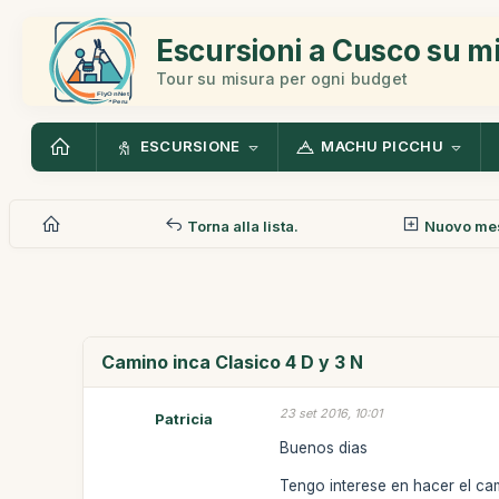
Escursioni a Cusco su m
Tour su misura per ogni budget
ESCURSIONE
MACHU PICCHU
Torna alla lista.
Nuovo me
Camino inca Clasico 4 D y 3 N
23 set 2016, 10:01
Patricia
Buenos dias
Tengo interese en hacer el ca