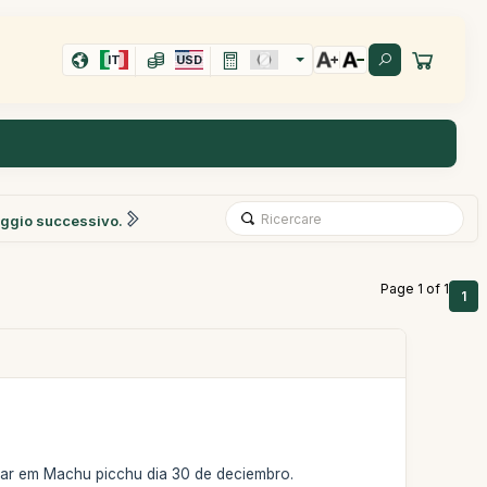
IT
USD
ggio successivo.
Page 1 of 1
1
egar em Machu picchu dia 30 de deciembro.