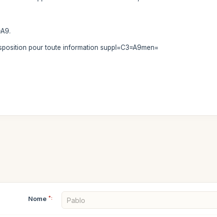
=A9.
sposition pour toute information suppl=C3=A9men=
Nome
*: