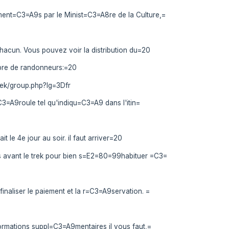
ent=C3=A9s par le Minist=C3=A8re de la Culture,=
acun. Vous pouvez voir la distribution du=20
bre de randonneurs:=20
rek/group.php?lg=3Dfr
=C3=A9roule tel qu'indiqu=C3=A9 dans l'itin=
ait le 4e jour au soir. il faut arriver=20
 avant le trek pour bien s=E2=80=99habituer =C3=
inaliser le paiement et la r=C3=A9servation. =
ormations suppl=C3=A9mentaires il vous faut,=