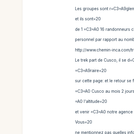
Les groupes sont r=C3=A9glem
et ils sont=20
de 1 =C3=A0 16 randonneurs ch
personnel par rapport au nom
http://www.chemin-inca.com/t
Le trek part de Cusco, il se d
=C3=A9raire=20
sur cette page: et le retour se f
=C3=A0 Cusco au mois 2 jours
=A0 l'altitude=20
et venir =C3=A0 notre agence f
Vous=20
ne mentionnez pas quelles inf