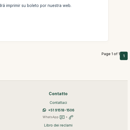
rá imprimir su boleto por nuestra web.
Page 1 of 1
1
Contatto
Contattaci
+51 91518-1506
WhatsApp
+
Libro dei reclami