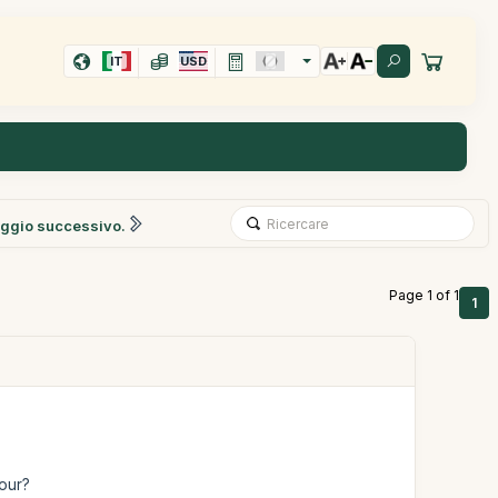
IT
USD
ggio successivo.
Page 1 of 1
1
our?