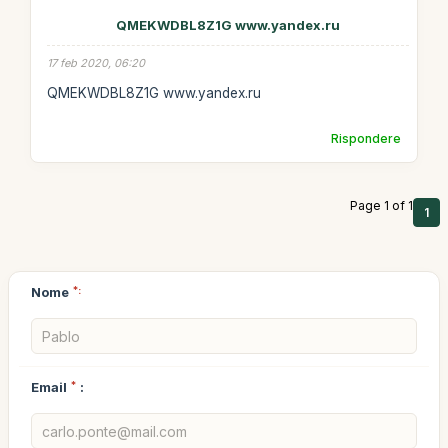
QMEKWDBL8Z1G www.yandex.ru
17 feb 2020, 06:20
QMEKWDBL8Z1G www.yandex.ru
Rispondere
Page 1 of 1
1
Nome
*:
Email
*
: