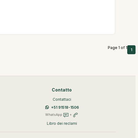
Page 1 of 1
1
Contatto
Contattaci
+51 91518-1506
WhatsApp
+
Libro dei reclami