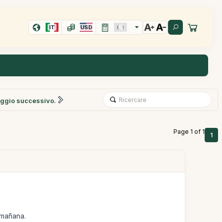
IT
USD
ggio successivo.
Page 1 of 1
1
 mañana.