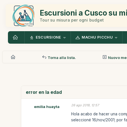
Escursioni a Cusco su m
Tour su misura per ogni budget
ESCURSIONE
MACHU PICCHU
Torna alla lista.
Nuovo me
error en la edad
26 ago 2019, 12:57
emilia huayta
Hola acabo de hacer una compr
seleccioné 16/nov/2001; por f