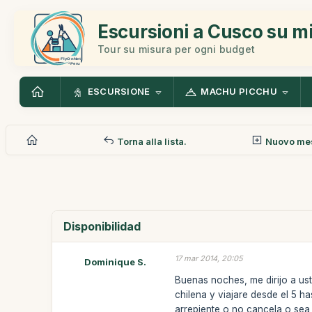
Escursioni a Cusco su m
Tour su misura per ogni budget
ESCURSIONE
MACHU PICCHU
Torna alla lista.
Nuovo me
Disponibilidad
17 mar 2014, 20:05
Dominique S.
Buenas noches, me dirijo a ust
chilena y viajare desde el 5 
arrepiente o no cancela o sea