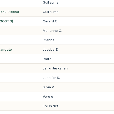
Guillaume
achu Picchu
Guillaume
AGOSTO)
Gerard C.
Marianne C.
Etienne
sangate
Joseba Z.
Isidro
Jehki Jeskanen
Jennifer D.
Silvia P.
Vero o
Fly.On.Net