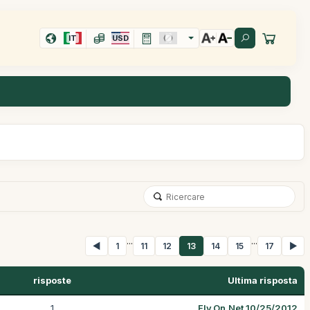
IT
USD
...
...
◀
1
11
12
13
14
15
17
▶
risposte
Ultima risposta
1
Fly.On.Net 10/25/2012