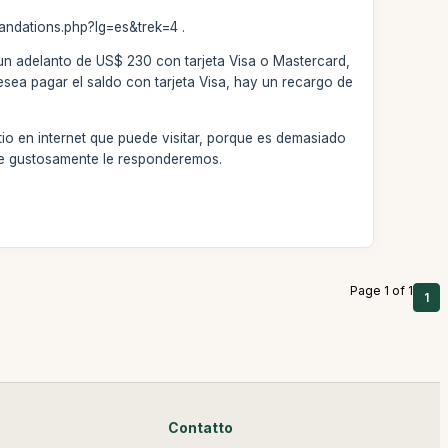
andations.php?lg=es&trek=4 .
 un adelanto de US$ 230 con tarjeta Visa o Mastercard,
esea pagar el saldo con tarjeta Visa, hay un recargo de
tio en internet que puede visitar, porque es demasiado
que gustosamente le responderemos.
Page 1 of 1
1
Contatto