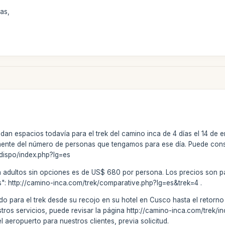
as,
edan espacios todavía para el trek del camino inca de 4 días el 14 de
mente del número de personas que tengamos para ese día. Puede consult
dispo/index.php?lg=es
ra adultos sin opciones es de US$ 680 por persona. Los precios son p
": http://camino-inca.com/trek/comparative.php?lg=es&trek=4 .
do para el trek desde su recojo en su hotel en Cusco hasta el retorno (
stros servicios, puede revisar la página http://camino-inca.com/trek
el aeropuerto para nuestros clientes, previa solicitud.