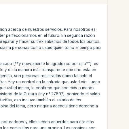
nión acerca de nuestros servicios. Para nosotros es
der perfeccionarnos en el futuro. En segunda razón
reparar y hacer su trek sabemos de todos los puntos.
acias a personas como usted quien tomó el tiempo para
omentado [**y nuevamente le agradezco por eso**], es
lle y de la manera más transparente que uno esta en
gencia, son personas registradas como tal ante el
trar. Hay un control en la entrada que usted vio. Luego
o que usted indica, le confirmo que son más o menos
inisterio de la Cultura (ley n° 27607), poniendo el saldo
arifas, eso incluye también el salario de los
opina del tema, pero ninguna agencia tiene derecho a
 porteadores y ellos tienen acuerdos para dar más
r a los caministas para una propina. Las propinas son