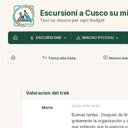
Escursioni a Cusco su m
Tour su misura per ogni budget
ESCURSIONE
MACHU PICCHU
Torna alla lista.
Nuovo me
Valoracion del trek
05 dic 2016, 14:33
Marta
Buenas tardes. Después de fin
gratamente la organización y 
que entiendo que la agencia ya