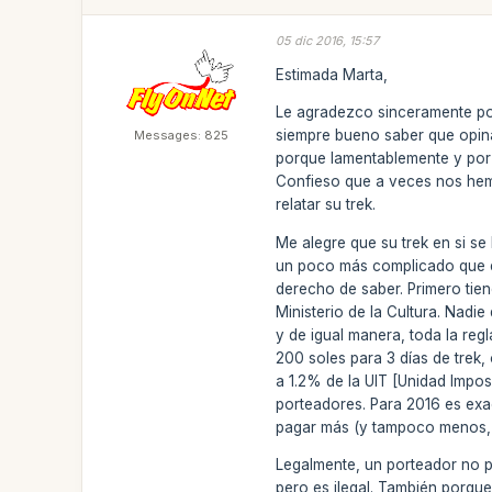
05 dic 2016, 15:57
Estimada Marta,
Le agradezco sinceramente por
siempre bueno saber que opina
Messages: 825
porque lamentablemente y por 
Confieso que a veces nos hem
relatar su trek.
Me alegre que su trek en si s
un poco más complicado que es
derecho de saber. Primero tie
Ministerio de la Cultura. Nadi
y de igual manera, toda la reg
200 soles para 3 días de trek, 
a 1.2% de la UIT [Unidad Imposi
porteadores. Para 2016 es exa
pagar más (y tampoco menos, 
Legalmente, un porteador no p
pero es ilegal. También porque