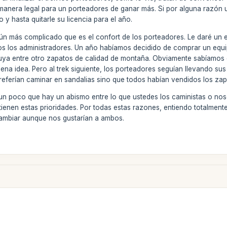
 manera legal para un porteadores de ganar más. Si por alguna razón 
 y hasta quitarle su licencia para el año.
aún más complicado que es el confort de los porteadores. Le daré un 
s los administradores. Un año habíamos decidido de comprar un equip
luya entre otro zapatos de calidad de montaña. Obviamente sabíamos q
ena idea. Pero al trek siguiente, los porteadores seguían llevando su
referían caminar en sandalias sino que todos habían vendidos los za
un poco que hay un abismo entre lo que ustedes los caministas o nos
tienen estas prioridades. Por todas estas razones, entiendo totalme
ambiar aunque nos gustarían a ambos.