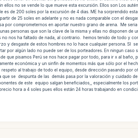
 Sin ellos no se vende lo que mueve esta excursión. Ellos son Los aut
de es de 200 soles por la excursión de 4 dias. ME ha sorprendido esta 
partir de 25 soles en adelante y no es nada comparable con el desga
a por comprometernos en aportar nuestro grano de arena. Me seria dif
nas personas que son la clave de la misma y ellas no disponen de u
ros no nos ha faltado de nada, al contrario. hemos tenido de todo y c
erzo y desgaste de estos hombres no lo hace cualquier persona. SI se
ecortar por algún lado no puede ser de los porteadores. En ningun ca
sde que pisamos Perú se nos hace pagar por todo, para ir x al baño
amente económica y un sinfín de momentos más que sólo por el hecho
 respeto al trabajo de todo el equipo, desde dirección pasando por of
sa que se despunta de las demás pasa por la valoración y cuidado de
ponentes de este equipo salgan beneficiados,, especialmente los po
el precio hora a 4 soles pues ellos están 24 horas trabajando en condi