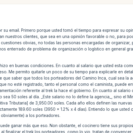
 su email. Primero porque usted tomó el tiempo para expresar su opi
n nuestros clientes, que sea en una opinión favorable o no, para po
cuestiones obvias, no todas las personas encargadas de organizar, p
os enterrado de problema de organización o logístico en general gr
e hizo en buenas condiciones. En cuanto al salario que usted esta c
o. Me permito quitarle un poco de su tiempo para explicarle en deta
ne que saber que todos los porteadores del Camino Inca, cual sea la a
e que no esté registrado, tanto el personal como el caminista, puede en
lamentación referente al trek la hace el gobierno. En cuanto al salari
o sea 50 soles al día. _Este salario no lo define la agencia_, sino el M
tiva Tributaria] de 3,950.00 soles. Cada año ellos definen las nuevas t
ctamente 189.60 soles (3950 x 1.2% x 4 días). Entiendo lo que usted 
obviamente) a los porteadores.
uede ganar más que eso. Non obstante, el cocinero tiene sus propios
 al finalizar el trek los porteadores, como lo vio, tratan de convence