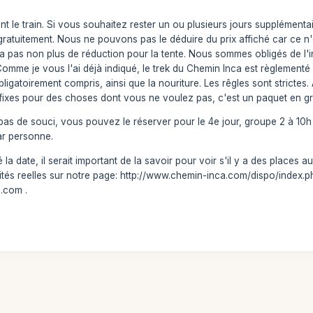
nt le train. Si vous souhaitez rester un ou plusieurs jours supplémentair
gratuitement. Nous ne pouvons pas le déduire du prix affiché car ce n'
n'y a pas non plus de réduction pour la tente. Nous sommes obligés de 
mme je vous l'ai déjà indiqué, le trek du Chemin Inca est règlementé pa
ligatoirement compris, ainsi que la nouriture. Les rêgles sont stricte
s fixes pour des choses dont vous ne voulez pas, c'est un paquet en gr
s de souci, vous pouvez le réserver pour le 4e jour, groupe 2 à 10h 
ar personne.
a date, il serait important de la savoir pour voir s'il y a des places 
ités reelles sur notre page: http://www.chemin-inca.com/dispo/index.ph
.com .