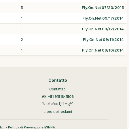
5
Fly.On.Net 07/23/2015
1
Fly.On.Net 09/17/2014
1
Fly.On.Net 09/12/2014
2
Fly.On.Net 09/11/2014
1
Fly.On.Net 09/10/2014
Contatto
Contattaci
+51 91518-1506
WhatsApp
+
Libro dei reclami
•
ati
Politica di Prevenzione ESNNA