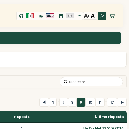
IT
USD
...
...
◀
1
7
8
9
10
11
17
▶
risposte
Ultima risposta
1
Fly.On.Net 12/05/2014