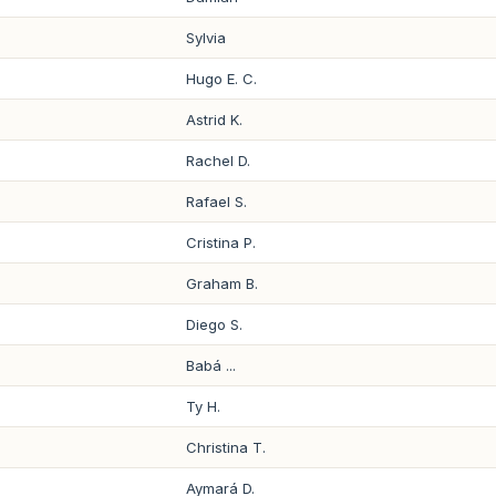
Sylvia
Hugo E. C.
Astrid K.
Rachel D.
Rafael S.
Cristina P.
Graham B.
Diego S.
Babá ...
Ty H.
Christina T.
Aymará D.