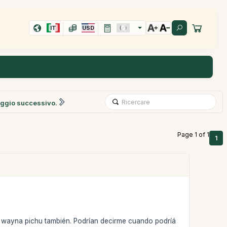
IT
USD
ggio successivo.
Page 1 of 1
1
el wayna pichu también. Podrían decirme cuando podríá