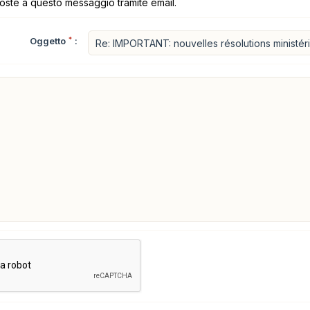
poste a questo messaggio tramite email.
Oggetto
*
: